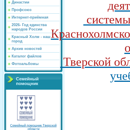
дея
Династии
Профсоюз
системы
Интернет-приёмная
2026- Год единства
народов России
Краснохолмско
Красный Холм - наш
город
Архив новостей
Каталог файлов
Тверской об
Фотоальбомы
уче
Семейный
помощник
Семейный помощник Тверской
области