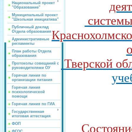
дея
Национальный проект
"Образование"
Муниципальный проект
системы
"Школьная инициатива"
Публичный доклад
Краснохолмско
Отдела образования
Административные
регламенты
План работы Отдела
образования
Тверской об
Протоколы совещаний с
руководителями ОУ
уче
Горячая линия по
организации питания
Горячая линия
психологической
помощи
Горячая линия по ГИА
Государственная
итоговая аттестация
ФОП
Состояни
ФГОС