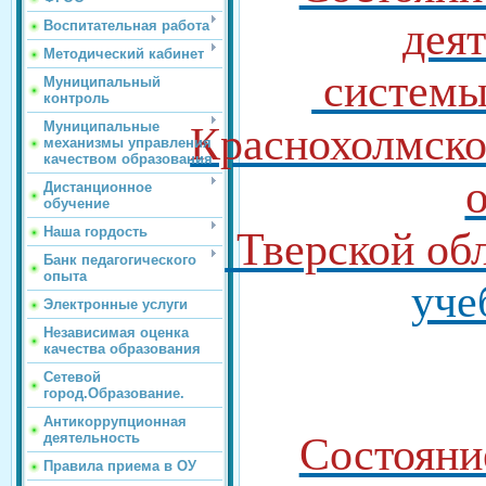
дея
Воспитательная работа
Методический кабинет
системы
Муниципальный
контроль
Муниципальные
Краснохолмско
механизмы управления
качеством образования
Дистанционное
обучение
Наша гордость
Тверской об
Банк педагогического
опыта
уче
Электронные услуги
Независимая оценка
качества образования
Сетевой
город.Образование.
Антикоррупционная
деятельность
Состояни
Правила приема в ОУ