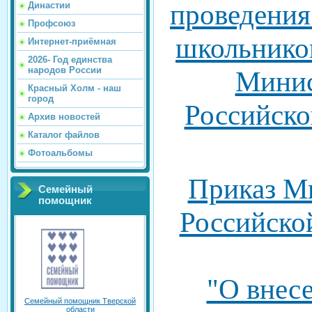
проведения
Династии
Профсоюз
школьнико
Интернет-приёмная
2026- Год единства
народов России
Минис
Красный Холм - наш
город
Российско
Архив новостей
Каталог файлов
Фотоальбомы
Приказ М
Семейный
помощник
Российско
"О внес
Семейный помощник Тверской
области