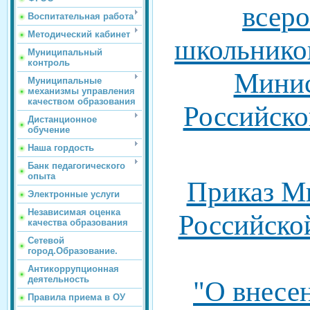
всер
Воспитательная работа
Методический кабинет
школьнико
Муниципальный
контроль
Минис
Муниципальные
механизмы управления
качеством образования
Российско
Дистанционное
обучение
Наша гордость
Банк педагогического
опыта
Приказ М
Электронные услуги
Независимая оценка
Российско
качества образования
Сетевой
город.Образование.
Антикоррупционная
деятельность
"О внесе
Правила приема в ОУ