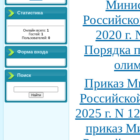
Минис
Статистика
Российско
2020 г.
Онлайн всего:
1
Гостей:
1
Пользователей:
0
Порядка п
Форма входа
оли
Поиск
Приказ М
Российско
2025 г. N 1
приказ М