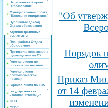
Национальный проект
"Образование"
"Об утверж
Муниципальный проект
"Школьная инициатива"
Публичный доклад
Всер
Отдела образования
Административные
регламенты
План работы Отдела
образования
Порядок п
Протоколы совещаний с
руководителями ОУ
оли
Горячая линия по
организации питания
Горячая линия
психологической
Приказ Мин
помощи
Горячая линия по ГИА
от 14 февра
Государственная
итоговая аттестация
изменени
ФОП
ФГОС