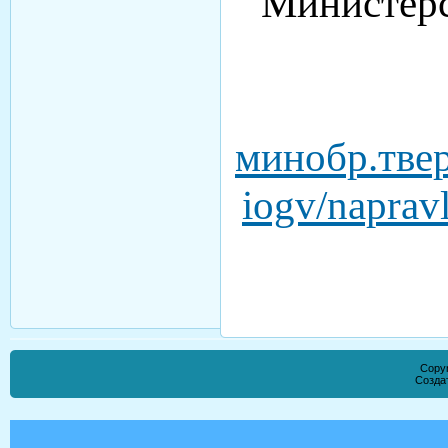
Министерс
минобр.твер
iogv/naprav
Copyr
Созда