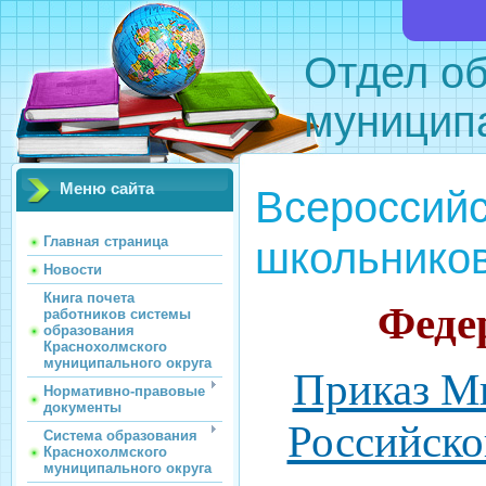
Отдел о
муниципа
Меню сайта
Всероссий
школьнико
Главная страница
Новости
Книга почета
Феде
работников системы
образования
Краснохолмского
муниципального округа
Приказ М
Нормативно-правовые
документы
Российско
Система образования
Краснохолмского
муниципального округа