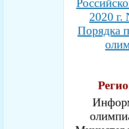
Российско
2020 г.
Порядка п
оли
Реги
Информ
олимпиа