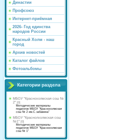
Династии
Профсоюз
Интернет-приёмная
2026- Год единства
народов России
Красный Холм - наш
город
Архив новостей
Каталог файлов
Фотоальбомы
Категории раздела
МБОУ "Краснохолмская сош №
2"
[0]
Методические материалы
педагогов МБОУ "Краснохолмская
сош № 2 им.С.забавина"
МБОУ "Краснолхолмская сош
№1"
[0]
Методические материалы
педагогов МБОУ "Краснохолмская
сош № 1"