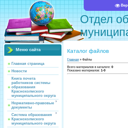
Вер
Отдел о
муниципа
Меню сайта
Каталог файлов
Главная
»
Файлы
Главная страница
Всего материалов в каталоге
:
0
Показано материалов
:
1-0
Новости
Книга почета
работников системы
образования
Краснохолмского
муниципального округа
Нормативно-правовые
документы
Система образования
Краснохолмского
муниципального округа