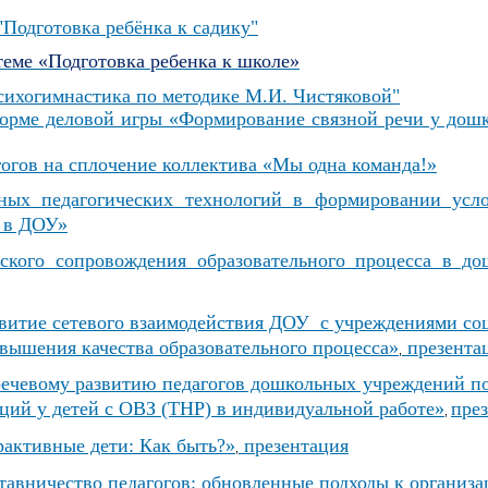
Подготовка ребёнка к садику"
 теме
«Подготовка ребенка к школе»
сихогимнастика по методике М.И. Чистяковой"
орме деловой игры «Формирование связной речи у дошк
гогов на сплочение коллектива «Мы одна команда!»
нных педагогических технологий в формировании усл
а в ДОУ»
ского сопровождения образовательного процесса в до
звитие сетевого взаимодействия ДОУ с учреждениями со
вышения качества
образовательного процесса»
презента
,
чевому развитию педагогов дошкольных учреждений по
ций у детей с ОВЗ (ТНР) в индивидуальной работе»
пре
,
активные дети: Как быть?»
презентация
,
тавничество педагогов: обновленные подходы
к организа