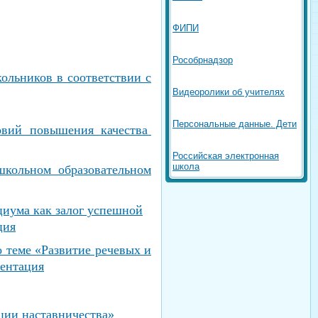
ФИПИ
Рособрнадзор
ольников в соответствии с
Видеоролики об учителях
Персональные данные. Дети
овий повышения качества
Российская электронная
школа
школьном образовательном
циума как залог успешной
ция
 теме «Развитие речевых и
зентация
ции наставничества»