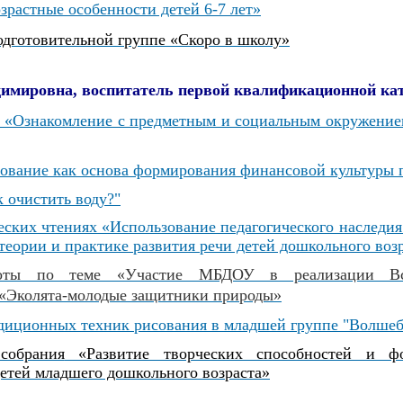
зрастные особенности детей 6-7 лет»
одготовительной группе «Скоро в школу»
димировна, воспитатель
первой квалификационной ка
 «Ознакомление с предметным и социальным окружение
зование как основа формирования
финансовой культуры 
 очистить воду?"
еских чтениях «Использование педагогического наследи
еории и практике развития речи детей дошкольного возр
боты по теме «Участие МБДОУ в реализации Всер
«Эколята-молодые защитники природы»
диционных техник рисования в младшей группе "Волше
собрания
«Развитие творческих способностей и фо
етей младшего дошкольного возраста»