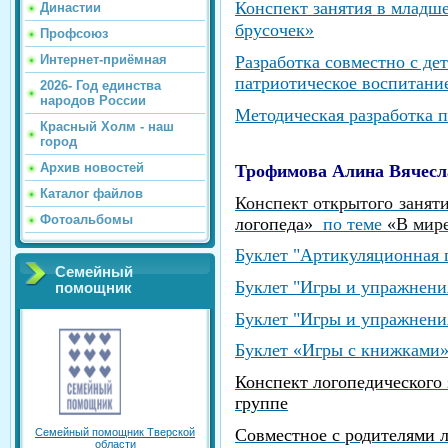
Конспект занятия в младш
Династии
брусочек»
Профсоюз
Разработка совместно с д
Интернет-приёмная
патриотическое воспитани
2026- Год единства
народов России
Методическая разработка 
Красный Холм - наш
город
Архив новостей
Трофимова Алина Вячесл
Каталог файлов
Конспект открытого занят
Фотоальбомы
логопеда»
по теме
«В мире
Буклет "
Артикуляционная 
Семейный
Буклет "
Игры и упражнен
помощник
Буклет "Игры и упражнения
Буклет
«Игры с книжками
Конспект
логопедического 
группе
Совместное с родителями л
Семейный помощник Тверской
области