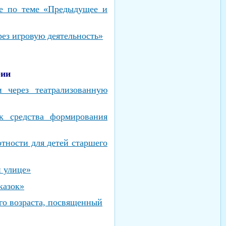
пе по теме «Предыдущее и
ез игровую деятельность»
рии
и через театрализованную
к средства формирования
тности для детей старшего
й улице»
казок»
го возраста, посвященный