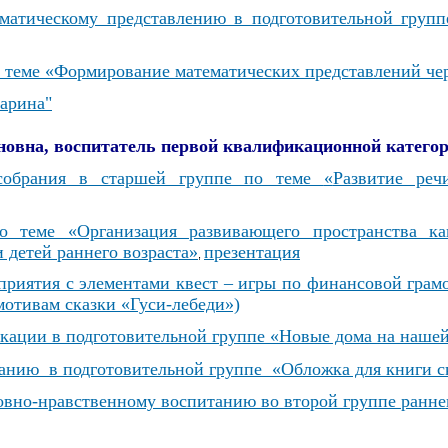
ематическому представлению в подготовительной груп
 теме «Формирование математических представлений чер
тарина"
новна, воспитатель
первой квалификационной катего
 собрания в старшей группе по теме
«
Развитие реч
теме «Организация развивающего пространства ка
 детей раннего возраста»
презентация
,
приятия с элементами квест – игры по финансовой грамо
мотивам сказки «Гуси-лебеди»)
икации в подготовительной группе «Новые дома на наше
ванию в подготовительной группе «Обложка для книги с
ховно-нравственному воспитанию во второй группе ранне