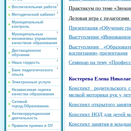
Воспитательная работа
Практикум по теме «Звуков
Методический кабинет
Деловая игра с педагогам
Муниципальный
контроль
Презентация «Обучение гра
Муниципальные
Выступление «Инновацион
механизмы управления
качеством образования
Выступление «Образова
Дистанционное
воспитания»
презентация
,
обучение
Семинар на тему
«Професс
Наша гордость
Банк педагогического
опыта
Костерева Елена Николае
Электронные услуги
Конспект родительского с
Независимая оценка
мелкой моторики рук у дет
качества образования
Сетевой
Конспект открытого заняти
город.Образование.
Антикоррупционная
Конспект НОД для детей м
деятельность
Конспект занятия в младше
Правила приема в ОУ