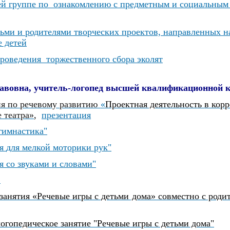
ей группе по ознакомлению с предметным и социальны
етьми и родителями творческих проектов, направленных
н
е детей
проведения торжественного сбора эколят
авовна, учитель-логопед высшей квалификационной к
ия по речевому развитию
«
Проектная деятельность
в кор
 театра»
,
презентация
гимнастика"
ия
для мелкой моторики рук"
 со звуками и словами"
»
занятия «Речевые игры с детьми дома» совместно с род
огопедическое занятие "Речевые игры с детьми дома"