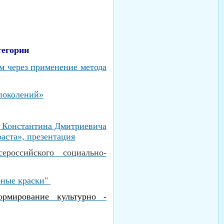
тегории
м через применение метода
поколений»
я Константина Дмитриевича
аста», презентация
оссийского социально-
бные краски"
рмирование культурно -