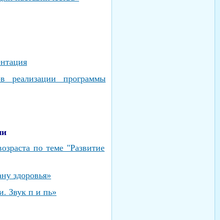
нтация
тов
реализации программы
ии
озраста по теме "Развитие
ану здоровья»
и. Звук п и пь»