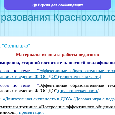
Версия для слабовидящих
бразования Краснохолмс
 "Солнышко"
Материалы из опыта работы педагогов
имировна, старший воспитатель высшей квалификаци
агогов по теме "
Эффективные образовательные те
словиях введения ФГОС ДО"
(теоретическая часть)
агогов по теме "
Эффективные образовательные те
словиях введения ФГОС ДО"
(практическая часть)
: «Двигательная активность в ДОУ» (Деловая игра с педа
лементами тренинга
«Построение
эффективного общения и
анников»
,
презентация