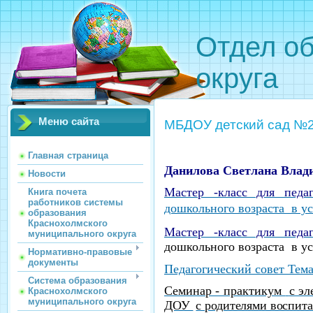
Отдел о
округа
Меню сайта
МБДОУ детский сад №2
Главная страница
Данилова Светлана Влад
Новости
Мастер -класс для пед
Книга почета
работников системы
дошкольного возраста в у
образования
Краснохолмского
Мастер -класс для пед
муниципального округа
дошкольного возраста в у
Нормативно-правовые
документы
Педагогический совет Тема
Система образования
Семинар - практикум
с э
Краснохолмского
муниципального округа
ДОУ
с родителями воспит