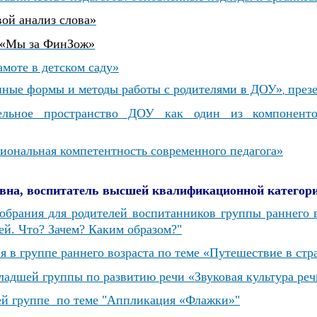
ой анализ слова»
и «Мы за ФинЗож»
моте в детском саду»
ные формы и методы работы с родителями в ДОУ»
презе
,
тельное пространство ДОУ как один из компонен
иональная компетентность современного педагога»
вна, воспитатель высшей квалификационной категор
обрания для родителей воспитанников группы раннего в
ей.
Что? Зачем? Каким образом?"
я в группе раннего возраста по теме «Путешествие в стр
ладшей группы по развитию речи
«Звуковая культура реч
й группе по теме "
Аппликация «Флажки»"