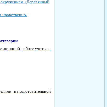
м окружением
«Деревянный
а нравственно-
атегории
рекционной работе
учителя-
ителями
в подготовительной