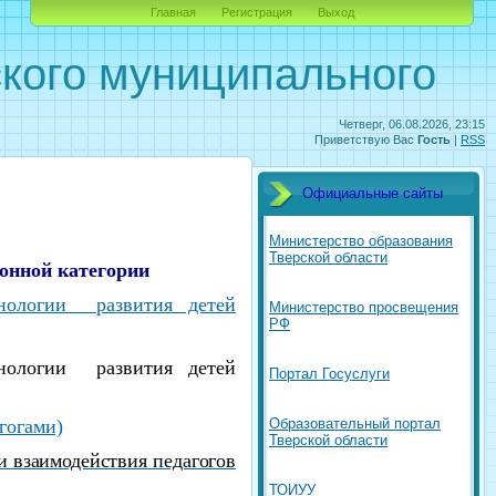
Главная
Регистрация
Выход
кого муниципального
Четверг, 06.08.2026, 23:15
Приветствую Вас
Гость
|
RSS
Официальные сайты
Министерство образования
Тверской области
онной категории
хнологии развития детей
Министерство просвещения
РФ
хнологии развития детей
Портал Госуслуги
гогами)
Образовательный портал
Тверской области
 взаимодействия педагогов
ТОИУУ