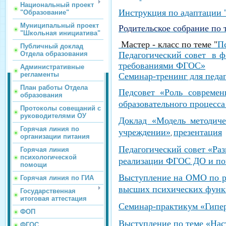
Национальный проект
Инструкция по адаптации "
"Образование"
Муниципальный проект
Родительское собрание по
"Школьная инициатива"
Мастер - класс по теме "
П
Публичный доклад
Педагогический совет в ф
Отдела образования
требованиями ФГОС»
Административные
регламенты
Семинар-тренинг для педа
План работы Отдела
Педсовет «Роль совреме
образования
образовательного процесс
Протоколы совещаний с
руководителями ОУ
Доклад «Модель методиче
Горячая линия по
учреждении»
презентация
,
организации питания
Педагогический совет «Ра
Горячая линия
психологической
реализации ФГОС ДО и по
помощи
Выступление на ОМО по ре
Горячая линия по ГИА
высших
психических функ
Государственная
итоговая аттестация
Семинар-практикум «Гипер
ФОП
Выступление по теме «Нас
ФГОС