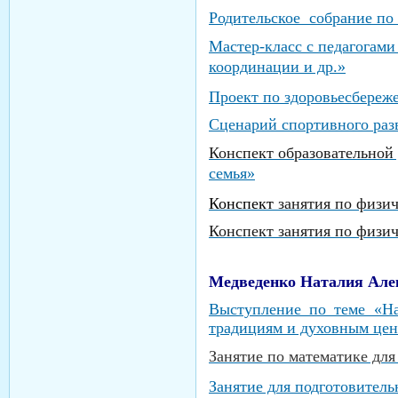
Родительское собрание по
Мастер-класс с педагогами
координации и др.»
Проект по здоровьесбереж
Сценарий спортивного раз
Конспект образовательной
семья»
Конспект
занятия по физи
Конспект занятия по физи
Медведенко Наталия Але
Выступление по теме «На
традициям и духовным це
Занятие по математике для
Занятие для подготовител