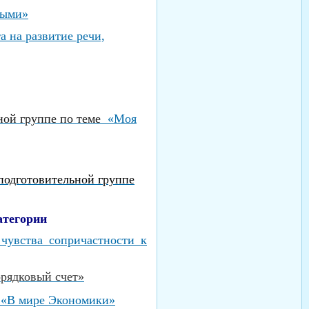
выми»
 на развитие речи,
ьной группе по теме
«Моя
подготовительной группе
атегории
чувства сопричастности к
орядковый счет»
е «В мире Экономики»