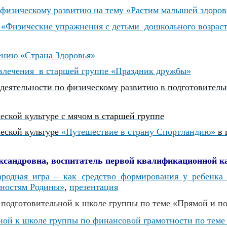
 физическому развитию на тему «Растим малышей здоро
 «Физические упражнения с детьми дошкольного возраста
ению «Страна Здоровья»
влечения в старшей группе
«Праздник дружбы»
 деятельности по физическому развитию в подготовител
ческой культуре с мячом
в старшей группе
ческой культуре
«Путешествие в страну Спортландию»
в 
ксандровна, воспитатель
первой квалификационной к
родная игра – как средство формирования у ребенка 
нностям Родины»
,
презентация
 подготовительной к школе группы по теме «Прямой и п
ьной к школе группы по финансовой грамотности по тем