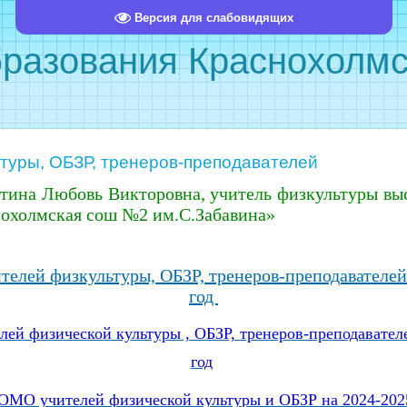
Версия для слабовидящих
бразования Краснохолмс
туры, ОБЗР, тренеров-преподавателей
тина Любовь Викторовна, учитель физкультуры в
охолмская сош №2 им.С.Забавина»
елей физкультуры, ОБЗР, тренеров-преподавателей
год
ей физической культуры , ОБЗР, тренеров-преподавател
год
ОМО учителей физической культуры и ОБЗР на 2024-202