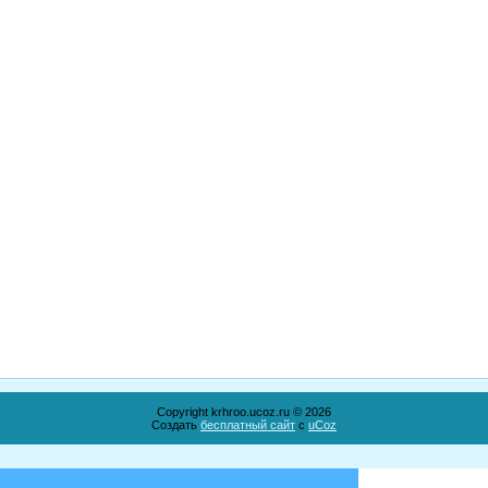
Copyright krhroo.ucoz.ru © 2026
Создать
бесплатный сайт
с
uCoz