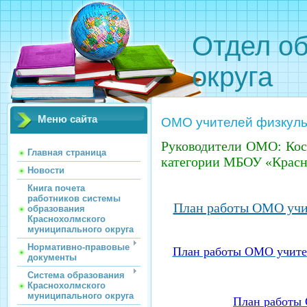
Отдел о
округа
Меню сайта
ОМО учителей физкуль
Руководители ОМО: Кос
Главная страница
категории МБОУ «Красн
Новости
Книга почета
работников системы
План работы ОМО учит
образования
Краснохолмского
муниципального округа
Нормативно-правовые
План работы ОМО учител
документы
Система образования
Краснохолмского
муниципального округа
План работы 